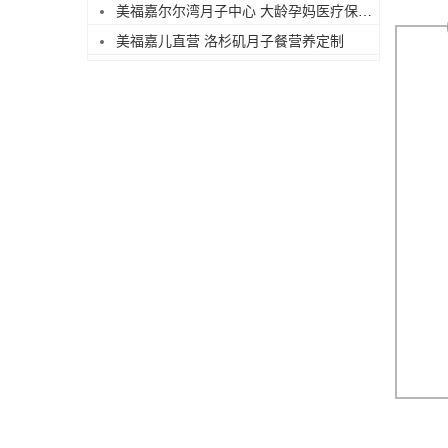
美福嘉尔尔湾月子中心 大龄孕妈医疗保障足
美福嘉儿直营 洛杉矶月子餐营养定制