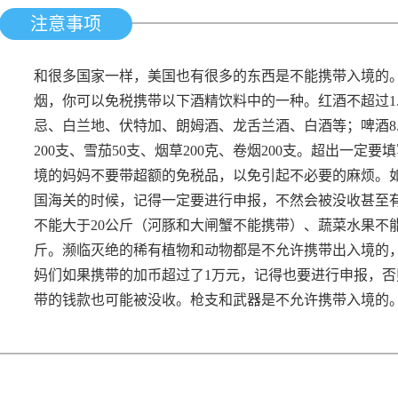
注意事项
和很多国家一样，美国也有很多的东西是不能携带入境的
烟，你可以免税携带以下酒精饮料中的一种。红酒不超过1.5
忌、白兰地、伏特加、朗姆酒、龙舌兰酒、白酒等；啤酒8
200支、雪茄50支、烟草200克、卷烟200支。超出一
境的妈妈不要带超额的免税品，以免引起不必要的麻烦。
国海关的时候，记得一定要进行申报，不然会被没收甚至
不能大于20公斤（河豚和大闸蟹不能携带）、蔬菜水果不能
斤。濒临灭绝的稀有植物和动物都是不允许携带出入境的
妈们如果携带的加币超过了1万元，记得也要进行申报，
带的钱款也可能被没收。枪支和武器是不允许携带入境的