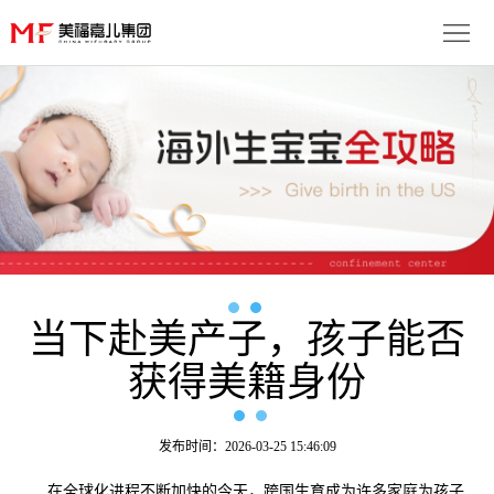
首
页
生
子
服
优
务
月
势
流
子
成
程
套
当下赴美产子，孩子能否
功
资
获得美籍身份
餐
案
讯
联
例
动
系
免
发布时间：2026-03-25 15:46:09
态
我
费
多
在全球化进程不断加快的今天，跨国生育成为许多家庭为孩子