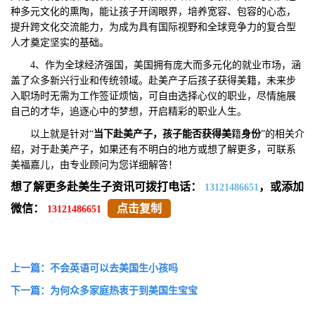
种多元文化的熏陶，能让孩子开阔眼界，培养宽容、包容的心态，
提升跨文化交流能力，为成为具有国际视野和全球竞争力的复合型
人才奠定坚实的基础。
4、作为全球经济强国，美国拥有庞大而多元化的就业市场，涵
盖了众多新兴行业和传统领域。赴美产子后孩子获得美籍，未来步
入职场时无需为工作签证烦恼，可自由选择心仪的职业，尽情施展
自己的才华，追逐心中的梦想，开启精彩的职业人生。
以上就是针对“
当下赴美产子，孩子能否获得美
籍
身份
”的相关介
绍，对于赴美产子，如果还有不明白的地方或想了解更多，可联系
美福嘉儿，由专业顾问为您详细解答！
想了解更多赴美生子资讯可拨打电话：
，或添加
13121486651
微信：
点击复制
13121486651
上一篇：不会英语可以去美国生小孩吗
下一篇：为何众多家庭热衷于到美国生宝宝