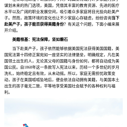
谋划未来的热门选项，美国，凭借其丰富的教育资源、先进的医疗
们
评
城
水平以及广阔的职业发展空间，吸引着众多家庭将目光投向赴美产
子。然而，政策环境的变化也让不少家庭心存疑虑，纷纷咨询
当下
估
市
赴美产子，孩子能否获得美籍身份
？有关这个问题，下面小编来展
开介绍。
聚
美籍根基：宪法保障，坚如磐石
合
当下赴美产子，孩子依然能够依据美国宪法获得美国国籍，美
国宪法第十四修正案宛如一座坚实的法律堡垒，明确规定，凡在美
国领土出生的人，无论其父母的国籍与身份如何，都将自动成为美
国公民。自1868年这一条款写入宪法以来，历经一个多世纪的岁月
洗礼，始终稳定且有效，从未动摇。所以，家庭无需担忧政策变
动，孩子在美国呱呱坠地后，便会依法自动拥有美籍，与美国本土
出生的孩子毫无二致，平等地享受美国社会赋予的各种权利与福
利。