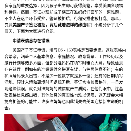
多家庭的重要选择，因为孩子出生即可获得美籍，享受美国各项福
们
评
城
利待遇。然而，签证办理却成了横亘在准妈妈们面前的一道难题，
不少人在这个环节受挫，签证被拒后，行程安排也被打乱。那么，
估
市
究竟
美国产子签证被拒，背后藏着怎样的缘由
呢？小编分析了几个
原因，下面为大家进行介绍。
聚
申请表信息
存在
错误
合
美国产子签证申请，填写DS - 160表格是首要步骤。这张表格内
容繁杂，涵盖个人基本信息、家庭情况、教育背景、工作经历以及
旅行计划等诸多方面，但部分准妈妈在填写时粗心大意，导致信息
存在错误。例如有的准妈妈姓名拼写有误，与护照信息不符；有的
护照号码录入出错，不是少一位数字就是多一位；还有的日期填写
混乱，预计入境和离境时间逻辑矛盾。签证官审核表格时，一旦发
现这些错误，就会对准妈妈的诚信度产生质疑，在他们眼中，连基
础表格信息都出错，其他信息的真实性也难以保障，这无疑会大幅
提高拒签的可能性，许多准妈妈也因此错失去美国迎接新生命的机
会。