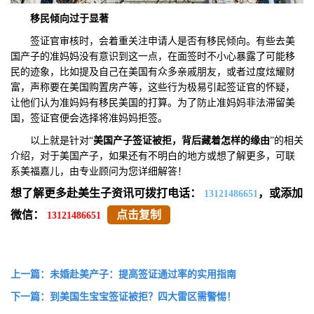
移民倾向过于显著
签证官审核时，会着重关注申请人是否有移民倾向。有些去美
国产子的准妈妈没有意识到这一点，在面签时不小心暴露了可能移
民的迹象，比如提及自己在美国有众多亲戚朋友，或者过度炫耀财
富，声称要在美国购置房产等，这些行为极易引起签证官的怀疑，
让他们认为准妈妈有移民美国的打算。为了防止准妈妈非法滞留美
国，签证官便会选择将准妈妈拒签。
以上就是针对“
美国产子签证被拒，背后藏着怎样的缘由
”的相关
介绍，对于美国产子，如果还有不明白的地方或想了解更多，可联
系美福嘉儿，由专业顾问为您详细解答！
想了解更多赴美生子资讯可拨打电话：
，或添加
13121486651
微信：
点击复制
13121486651
上一篇：未婚赴美产子：提高签证通过率的实用指南
下一篇：到美国生宝宝签证被拒？四大雷区需警惕！