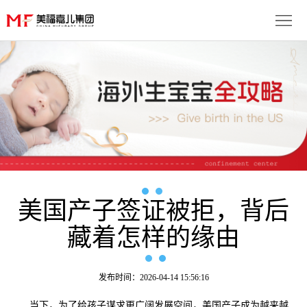
首
页
生
子
服
优
务
月
势
流
子
成
程
套
美国产子签证被拒，背后
功
资
藏着怎样的缘由
餐
案
讯
联
例
动
系
免
发布时间：2026-04-14 15:56:16
态
我
费
多
当下，为了给孩子谋求更广阔发展空间，美国产子成为越来越