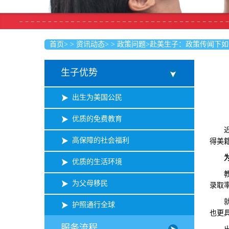
首页
>
>
资讯动态
>
>
政策问题
>
赴美生子：政策传闻下如
生子优势
出生为美国公民
优质的免费教育
近期
高保障的社会福利
得美
优质的生活环境
教育
为父母移民
录取
就业
护照通行全球
也更
服务流程