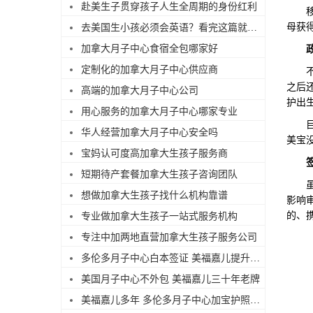
赴美生子贯穿孩子人生全周期的身份红利
母获
去美国生小孩必须会英语？看完这篇就不焦虑了
加拿大月子中心食宿全包哪家好
定制化的加拿大月子中心供应商
不过
之后还
高端的加拿大月子中心公司
护出
用心服务的加拿大月子中心哪家专业
目前
华人经营加拿大月子中心安全吗
美宝
宝妈认可度高加拿大生孩子服务商
短期待产套餐加拿大生孩子咨询团队
虽然
想做加拿大生孩子找什么机构靠谱
影响
的、
专业做加拿大生孩子一站式服务机构
专注中加两地直营加拿大生孩子服务公司
多伦多月子中心白本签证 美福嘉儿提升过签
美国月子中心不外包 美福嘉儿三十年老牌
美福嘉儿多年 多伦多月子中心加宝护照续签