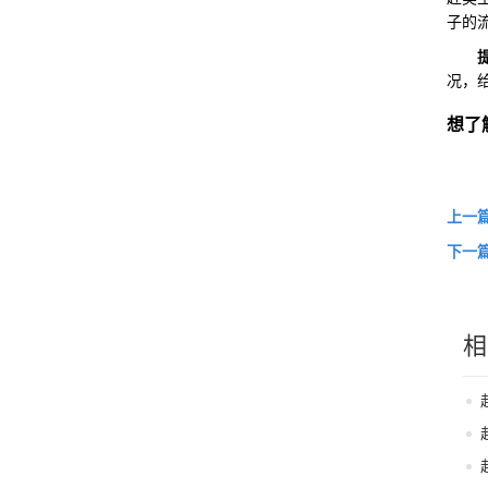
子的
况，
想了
上一
下一
相