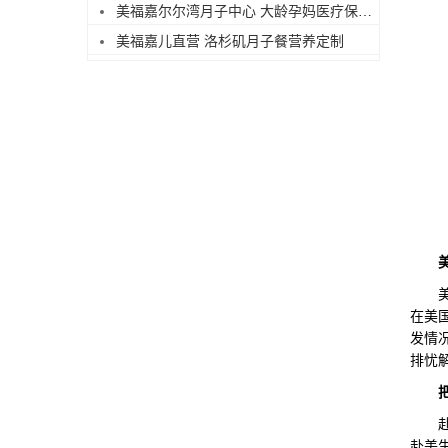
美福嘉尔尔湾月子中心 大龄孕妈医疗保障足
美福嘉儿直营 洛杉矶月子餐营养定制
美福
在美
发情
排忧
赴美
赴美