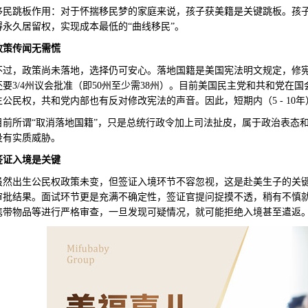
移民跳板作用：对于怀揣移民梦的家庭来说，孩子获美籍是关键跳板。孩子
得永久居留权，实现成本最低的“曲线移民”。
政策传闻无需慌
，政策尚未落地，选择仍可安心。落地国籍是美国宪法明文规定，修宪难
要3/4州议会批准（即50州至少需38州）。目前美国民主党和共和党在
生公民权，共和党内部也有反对修改宪法的声音。因此，短期内（5 - 10
所谓“取消落地国籍”，只是总统行政令加上司法扯皮，属于政治表态和
没有实质威胁。
签证入境是关键
出生公民权政策未变，但签证入境环节不容忽视，这是赴美生子的关键
审批结果。面试环节更是充满不确定性，签证官提问捉摸不透，稍有不慎
携带物品等进行严格审查，一旦发现可疑情况，就可能拒绝入境甚至遣返