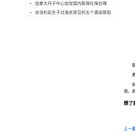
加拿大月子中心加宝国内医保社保办理
去洛杉矶生子过海关常见的五个遣返原因
医疗
费用
如果
询，
想了
上一