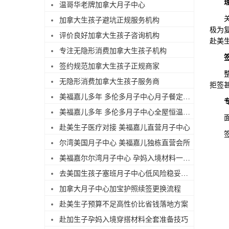
温哥华老牌加拿大月子中心
关于
加拿大生孩子避坑正规服务机构
极为
评价良好加拿大生孩子咨询机构
赴美
专注无隐形消费加拿大生孩子机构
签约规范加拿大生孩子正规商家
整个
无隐形消费加拿大生孩子服务商
拒签
美福嘉儿多年 多伦多月子中心月子餐定制搭配
美福嘉儿多年 多伦多月子中心全屋恒温待产环境
面对
赴美生子医疗对接 美福嘉儿直营月子中心
签证
尔湾美国月子中心 美福嘉儿独栋直营会所
美福嘉尔尔湾月子中心 孕妈入境材料一站式备齐
去美国生孩子塞班月子中心低风险稳妥出行
加拿大月子中心加宝护照续签更换流程
赴美生子预算不足高性价比省钱落地方案
赴加生子孕妈入境穿搭材料全套准备技巧