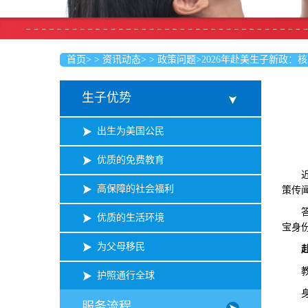
首页
>
>
资讯动态
>
>
政策问题
>
2026年赴美生子新政：
生子优势
出生为美国公民
优质的免费教育
近期
高保障的社会福利
策传
答案
优质的生活环境
宝身
为父母移民
教育
护照通行全球
身份
服务流程