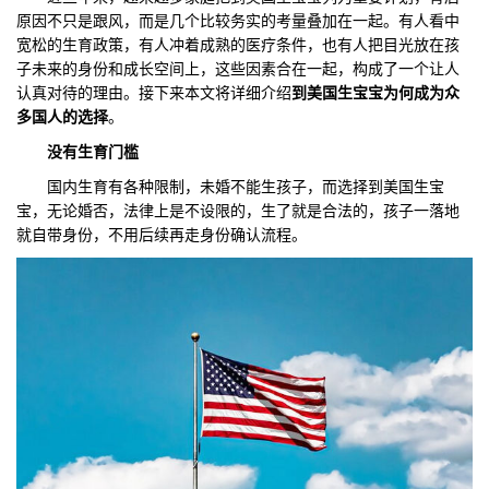
原因不只是跟风，而是几个比较务实的考量叠加在一起。有人看中
们
评
城
宽松的生育政策，有人冲着成熟的医疗条件，也有人把目光放在孩
子未来的身份和成长空间上，这些因素合在一起，构成了一个让人
估
市
认真对待的理由。接下来本文将详细介绍
到美国生宝宝为何成为众
多国人的选择
。
聚
没有
生育门槛
合
国内生育有各种限制，未婚不能生孩子，而选择到美国生宝
宝，无论婚否，法律上是不设限的，生了就是合法的，孩子一落地
就自带身份，不用后续再走身份确认流程。