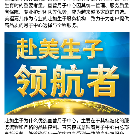
生育时的重要考量。直营月子中心因其统一管理、服务质量
们
评
城
有保障、专业护理团队等优势，成为越来越多家庭的首选。
美福嘉儿作为专业的赴加生子服务机构，致力于为客户提供
估
市
高品质的月子中心选择与全程服务。
聚
合
赴加生子为什么优选直营月子中心，主要在于其标准化的服
务流程和严格的品质控制。直营模式意味着月子中心由总部
直接运营，能够确保每一位客户享受到一致的高标准服务。