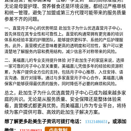
无论是母婴护理、营养餐食还是环境设施，都经过严格审核
和统一管理，避免了加盟或第三方代理可能带来的服务质量
参差不齐的问题。
一、直营月子中心的优势明显 赴加生子为什么优选直营月子中心，
首先体现在其专业性和可靠性上。直营机构通常拥有更完善的培训
体系和经验丰富的护理团队，能够提供更科学、系统的产后护理服
务。此外，直营模式还意味着更高的透明度和可控性，客户可以更
清楚地了解服务内容和费用结构，减少信息不对称带来的风险。
二、美福嘉儿的专业支持提升体验 对于赴加生子的家庭来说，选择
一家可靠的月子中心至关重要。美福嘉儿凭借多年的经验和资源积
累，为客户提供全方位的支持，包括月子中心推荐、入住安排、语
言沟通、医疗对接等。通过与多家直营月子中心合作，美福嘉儿确
保客户能够获得最优质的服务，同时降低不必要的麻烦和风险。
总之，赴加生子为什么优选直营月子中心已成为越来越多家
庭的共识。无论是从服务质量、安全保障还是整体体验来
看，直营模式都更具优势。而美福嘉儿作为专业平台，将持
续为客户提供可靠、高效的赴加生子解决方案。
想了解更多赴美生子资讯可拨打电话：
，或添加
13121486651
微信：
点击复制
13121486651