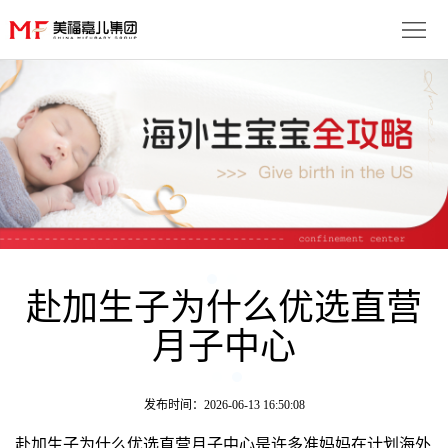
首
页
生
子
服
优
务
月
势
流
子
成
程
套
赴加生子为什么优选直营
功
资
月子中心
餐
案
讯
联
例
动
系
免
发布时间：2026-06-13 16:50:08
态
我
费
多
赴加生子为什么优选直营月子中心是许多准妈妈在计划海外