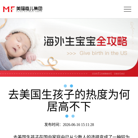
首
页
生
子
服
优
务
月
势
流
子
成
程
套
去美国生孩子的热度为何
功
资
居高不下
餐
案
讯
联
例
动
系
免
发布时间：2026-06-16 15:11:28
态
我
费
多
去美国生孩子在国内家庭中已从少数人的选择变成了一种较为