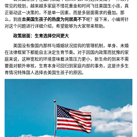
常见的规划，越来越多家庭不惜花重金和时间飞往美国生小孩，真
们
评
城
正驱动这一决策的，不是单一因素，而是多层面需求的叠加。那
么，到底
去美国生孩子的热度为何居高不下
呢？接下来，小编将针
估
市
对这个问题进行详细介绍，希望能够为大家带来帮助。
政策层面：生育选择空间更大
聚
美国没有像国内那样与婚姻状况挂钩的管理机制，单身、未婚
合
在法律框架下都能自主决定生育节奏。对于因国内政策而犹豫的家
庭来说，这种宽松的环境意味着决策压力更小，新生命的到来不需
要面对额外审核，生育本身可回归到家庭内部的事务，这是许多生
育情况特殊国人选择去美国生孩子的原因。