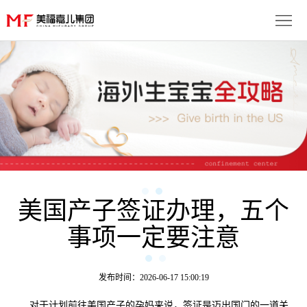
首
页
生
子
服
优
务
月
势
流
子
成
程
套
美国产子签证办理，五个
功
资
事项一定要注意
餐
案
讯
联
例
动
系
免
发布时间：2026-06-17 15:00:19
态
我
费
多
对于计划前往美国产子的孕妈来说，签证是迈出国门的一道关