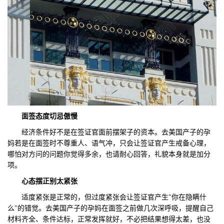
面签态度切忌傲慢
经济条件好不是在签证官面前摆架子的资本。去美国产子的孕
妈若是在面签时不尊重人、语气冲，只会让签证官产生戒备心理，
哪怕对方问的问题你觉得多余，也请耐心回答，礼貌本身就是加分
项。
心态
摆正别太紧张
适度紧张是正常的，但过度紧张会让签证官产生"你在隐瞒什
么"的错觉。去美国产子的孕妈在面签之前做几次深呼吸，提醒自己
材料齐全、条件达标，正常发挥就好，不必把结果想得太差，也没