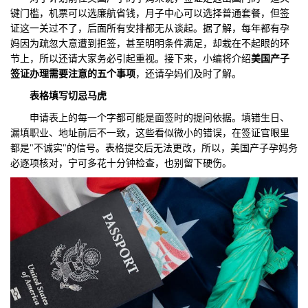
键门槛，机票可以选廉航省钱，月子中心可以选择普通套餐，但签
们
评
城
证这一关过不了，后面所有安排都无从谈起。据了解，每年都有孕
妈因为疏忽大意遭到拒签，甚至明明条件满足，却栽在不起眼的环
估
市
节上，所以还请大家务必引起重视。接下来，小编将介绍
美国产子
签证办理需要注意的五个事项
，还请孕妈们及时了解。
聚
表格填写切忌马虎
合
申请表上的每一个字都可能是面签时的提问依据。填错生日、
漏填职业、地址前后不一致，这些看似微小的错误，在签证官眼里
都是"不诚实"的信号。表格提交后无法更改，所以，美国产子孕妈务
必逐项核对，宁可多花十分钟检查，也别留下硬伤。