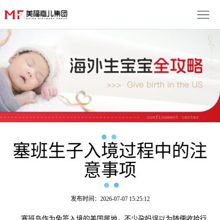
首
页
生
子
服
优
务
月
势
流
子
成
程
套
塞班生子入境过程中的注
功
资
意事项
餐
案
讯
联
例
动
系
免
发布时间：2026-07-07 15:25:12
态
我
费
多
塞班岛作为免签入境的美国属地，不少孕妈误以为随便收拾行