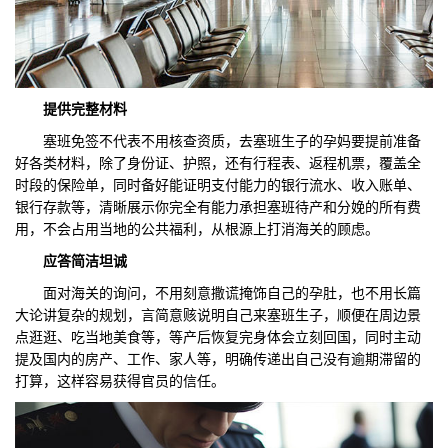
提供
完整
材料
塞班免签不代表不用核查资质，去塞班生子的孕妈要提前准备
好各类材料，除了身份证、护照，还有行程表、返程机票，覆盖全
时段的保险单，同时备好能证明支付能力的银行流水、收入账单、
银行存款等，清晰展示你完全有能力承担塞班待产和分娩的所有费
用，不会占用当地的公共福利，从根源上打消海关的顾虑。
应答简洁坦诚
面对海关的询问，不用刻意撒谎掩饰自己的孕肚，也不用长篇
大论讲复杂的规划，言简意赅说明自己来塞班生子，顺便在周边景
点逛逛、吃当地美食等，等产后恢复完身体会立刻回国，同时主动
提及国内的房产、工作、家人等，明确传递出自己没有逾期滞留的
打算，这样容易获得官员的信任。