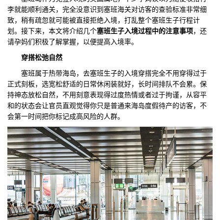
李就能顺利通关，完全没意识到塞班海关对访客的查验标准非常细
们
评
城
致，稍有疏忽就可能被直接拒绝入境，打乱整个塞班生子行程计
划。接下来，本文将介绍几个
塞班生子入境过程中的注意事项
，还
估
市
请孕妈们积极了解掌握，以便提高入境率。
穿搭松弛自然
聚
塞班属于热带海岛，去塞班生子的入境穿搭完全不用穿得过于
合
正式刻板，选宽松舒适的日常休闲装就好，长时间排队不会累。保
持神态放松自然，不用刻意表现得过度热情或者过于拘谨，从容平
和的状态会让官员直观觉得你只是普通来海岛度假待产的访客，不
会第一时间把你标记成高风险的人群。