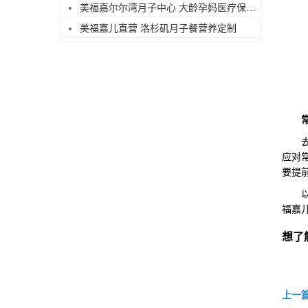
美福嘉尔尔湾月子中心 大龄孕妈医疗保障足
美福嘉儿直营 洛杉矶月子餐营养定制
去海
应对
要提
以上
福嘉
想了
上一