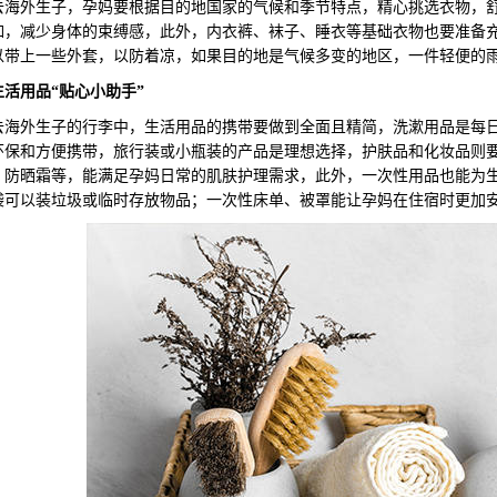
外生子，孕妈要根据目的地国家的气候和季节特点，精心挑选衣物，舒
如，减少身体的束缚感，此外，内衣裤、袜子、睡衣等基础衣物也要准备
以带上一些外套，以防着凉，如果目的地是气候多变的地区，一件轻便的
生活用品“贴心小助手”
外生子的行李中，生活用品的携带要做到全面且精简，洗漱用品是每日
环保和方便携带，旅行装或小瓶装的产品是理想选择，护肤品和化妆品则
、防晒霜等，能满足孕妈日常的肌肤护理需求，此外，一次性用品也能为
袋可以装垃圾或临时存放物品；一次性床单、被罩能让孕妈在住宿时更加