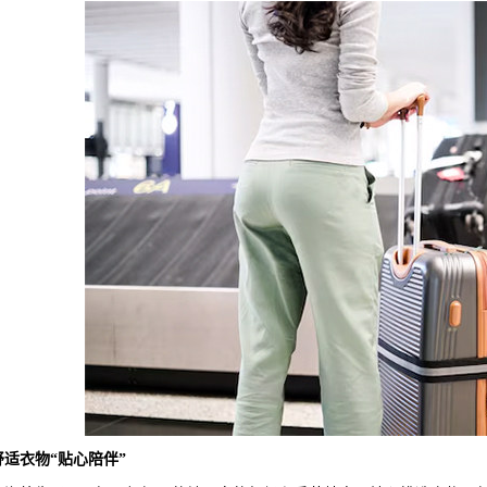
舒适衣物“贴心陪伴”