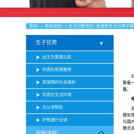
首页
>
>
资讯动态
>
>
生子问题专栏
>
去海外生子行李中需
生子优势
出生为美国公民
优质的免费教育
对于
高保障的社会福利
筹备
握。
优质的生活环境
为父母移民
在去
便处
护照通行全球
与国
携式
服务流程