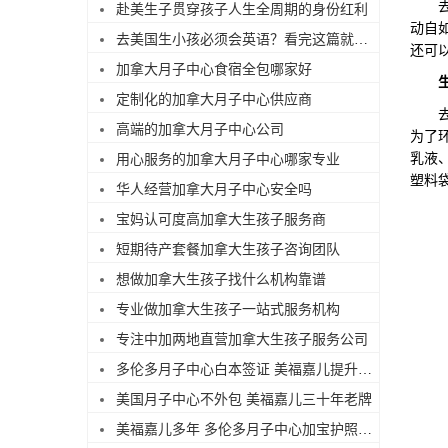
去海
赴美生子贯穿孩子人生全周期的身份红利
动自
去美国生小孩必须会英语？看完这篇就不焦虑了
还可
加拿大月子中心食宿全包哪家好
定制化的加拿大月子中心供应商
去海
高端的加拿大月子中心公司
为了
乳液
用心服务的加拿大月子中心哪家专业
塑料
华人经营加拿大月子中心安全吗
宝妈认可度高加拿大生孩子服务商
短期待产套餐加拿大生孩子咨询团队
想做加拿大生孩子找什么机构靠谱
专业做加拿大生孩子一站式服务机构
专注中加两地直营加拿大生孩子服务公司
多伦多月子中心白本签证 美福嘉儿提升过签
美国月子中心不外包 美福嘉儿三十年老牌
美福嘉儿多年 多伦多月子中心加宝护照续签