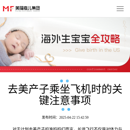
首
页
生
子
服
优
务
月
势
流
子
成
程
套
去美产子乘坐飞机时的关
功
资
键注意事项
餐
案
讯
联
例
动
系
免
发布时间：2025-04-22 15:42:59
态
我
费
多
对于计划去美产子的准妈妈们而言，长途飞行不仅是对体力与