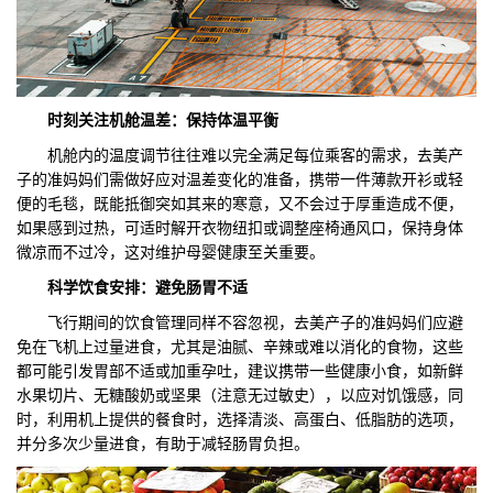
时刻关注机舱
温差：保持体温平衡
机舱内的温度调节往往难以完全满足每位乘客的需求，去美产
子的准妈妈们需做好应对温差变化的准备，携带一件薄款开衫或轻
便的毛毯，既能抵御突如其来的寒意，又不会过于厚重造成不便，
如果感到过热，可适时解开衣物纽扣或调整座椅通风口，保持身体
微凉而不过冷，这对维护母婴健康至关重要。
科学饮食安排：避免肠胃不适
飞行期间的饮食管理同样不容忽视，去美产子的准妈妈们应避
免在飞机上过量进食，尤其是油腻、辛辣或难以消化的食物，这些
都可能引发胃部不适或加重孕吐，建议携带一些健康小食，如新鲜
水果切片、无糖酸奶或坚果（注意无过敏史），以应对饥饿感，同
时，利用机上提供的餐食时，选择清淡、高蛋白、低脂肪的选项，
并分多次少量进食，有助于减轻肠胃负担。