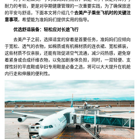
耐力的考验，更是对孕期健康管理的一次重要实践，为了确保旅途
们
评
城
的平安与舒适，下面本文将介绍几个
去美产子乘坐飞机时的关键注
意事项
，希望能为准妈妈们提供实用的指导。
估
市
优选舒适
装备
：轻松应对长途飞行
聚
去美产子之前，选择适宜的穿着是首要任务，准妈妈们应倾向
于宽松、透气的衣物，如棉质或有机棉材质的连衣裙、宽松裤装，
合
这些材质不仅亲肤，还能有效促进空气流通，减少闷热感，避免穿
着紧身或合成纤维衣物，以免加剧身体负担，同时，一双轻便、支
撑性好的平底鞋或孕妇专用鞋是必备之选，将可以大大提升在机舱
内行走和伸展的便利性。