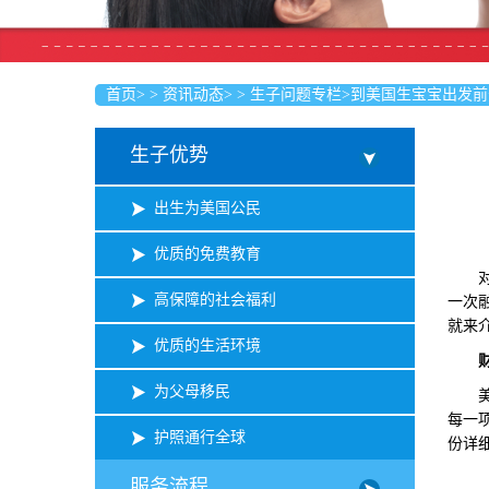
首页
>
>
资讯动态
>
>
生子问题专栏
>
到美国生宝宝出发前
生子优势
出生为美国公民
优质的免费教育
对于
高保障的社会福利
一次
就来
优质的生活环境
为父母移民
美国
每一
护照通行全球
份详
服务流程