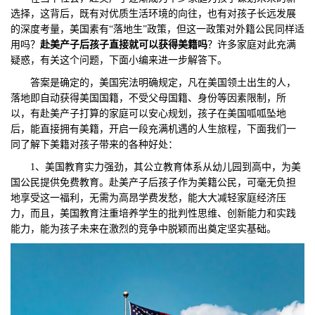
选择，这背后，既有对优质生活环境的向往，也有对孩子长远发展
们
评
城
的深度考量，美国素有“落地生”政策，但这一政策对外籍公民同样适
用吗？
赴美产子后孩子直接就可以获得美籍吗
？许多家庭对此充满
估
市
疑惑，有关这个问题，下面小编来进一步解答下。
答案是确定的，美国宪法明确规定，凡在美国领土出生的人，
聚
落地即自动获得美国国籍，不受父母国籍、身份等因素限制，所
以，有赴美产子打算的家庭可以安心规划，孩子在美国呱呱坠地
合
后，能直接拥有美籍，开启一段充满机遇的人生旅程，下面我们一
同了解下美籍对孩子带来的各种好处：
1、美国教育实力强劲，其公立教育体系从幼儿园到高中，为美
国公民提供免费教育。赴美产子后孩子作为美籍公民，可毫无负担
地享受这一福利，无需为高昂学费发愁，能大大减轻家庭经济压
力，而且，美国教育注重培养学生的批判性思维、创新能力和实践
能力，能为孩子未来在激烈的竞争中脱颖而出奠定坚实基础。