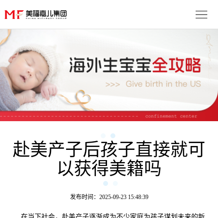
首
页
生
子
服
优
务
月
势
流
子
成
程
套
赴美产子后孩子直接就可
功
资
以获得美籍吗
餐
案
讯
联
例
动
系
免
发布时间：2025-09-23 15:48:39
态
我
费
多
在当下社会，赴美产子逐渐成为不少家庭为孩子谋划未来的新